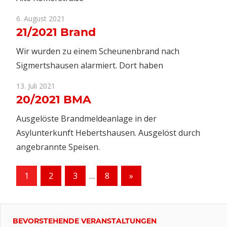
6. August 2021
21/2021 Brand
Wir wurden zu einem Scheunenbrand nach
Sigmertshausen alarmiert. Dort haben
13. Juli 2021
20/2021 BMA
Ausgelöste Brandmeldeanlage in der
Asylunterkunft Hebertshausen. Ausgelöst durch
angebrannte Speisen.
Seitennummerierung
Nächste
1
2
3
…
8
»
Beiträge
der
Beiträge
BEVORSTEHENDE VERANSTALTUNGEN