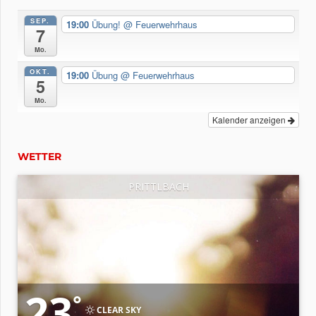
SEP.
19:00
Übung!
@ Feuerwehrhaus
7
Mo.
OKT.
19:00
Übung
@ Feuerwehrhaus
5
Mo.
Kalender anzeigen
WETTER
PRITTLBACH
23
°
CLEAR SKY