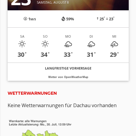
SAMSTAG, AUGUST 8
°
°
1
59%
25
23
M/S
SA
SO
MO
DI
MI
30
34
33
31
29
°
°
°
°
°
LANGFRISTIGE VORHERSAGE
Wetter von OpenWeatherMap
WETTERWARNUNGEN
Keine Wetterwarnungen für Dachau vorhanden