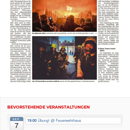
Beitragsnavigation
Vorheriger
Beitrag:
BEVORSTEHENDE VERANSTALTUNGEN
12/2020:
BMA
SEP.
19:00
Übung!
@ Feuerwehrhaus
7
hster
s