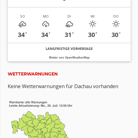
SO
MO
DI
MI
DO
34
34
31
30
30
°
°
°
°
°
LANGFRISTIGE VORHERSAGE
Wetter von OpenWeatherMap
WETTERWARNUNGEN
Keine Wetterwarnungen für Dachau vorhanden