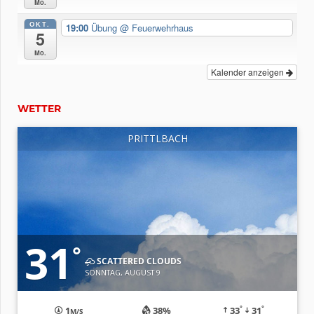
rag:
Mo.
der
se!
OKT.
19:00
Übung
@ Feuerwehrhaus
5
Mo.
Kalender anzeigen
WETTER
PRITTLBACH
31
°
SCATTERED CLOUDS
SONNTAG, AUGUST 9
°
°
1
38%
33
31
M/S