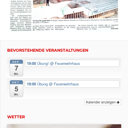
Beitragsnavigation
Vorheriger
Beitrag:
BEVORSTEHENDE VERANSTALTUNGEN
Neues
aus
SEP.
19:00
Übung!
@ Feuerwehrhaus
7
der
Mo.
Presse!
BMA
OKT.
19:00
Übung
@ Feuerwehrhaus
5
Mo.
Kalender anzeigen
WETTER