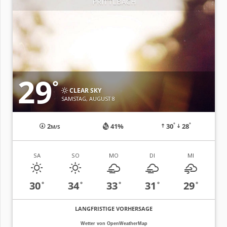
PRITTLBACH
29
°
CLEAR SKY
SAMSTAG, AUGUST 8
°
°
2
41%
30
28
M/S
SA
SO
MO
DI
MI
30
34
33
31
29
°
°
°
°
°
LANGFRISTIGE VORHERSAGE
Wetter von OpenWeatherMap